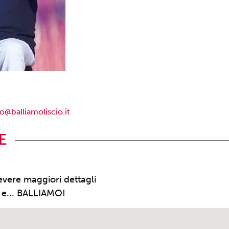
fo@balliamoliscio.it
E
cevere maggiori dettagli
o e... BALLIAMO!