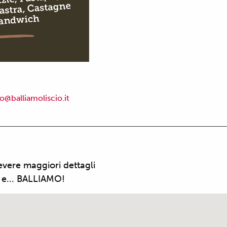
fo@balliamoliscio.it
cevere maggiori dettagli
o e... BALLIAMO!